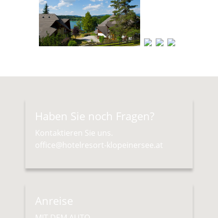
Haben Sie noch Fragen?
Kontaktieren Sie uns.
office@hotelresort-klopeinersee.at
Anreise
MIT DEM AUTO